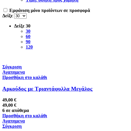
Εμφάνιση μόνο προϊόντων σε προσφορά
Δείξε
Δείξε
30
30
60
90
120
Σύγκριση
Αγαπημενα
Προσθήκη στο καλάθι
Aρκούδος με Τριαντάφυλλα Μεγάλος
49,00
€
49,00
€
6 σε απόθεμα
Προσθήκη στο καλάθι
Αγαπημενα
Σύγκριση