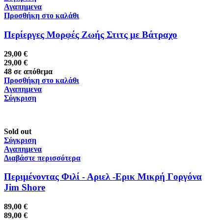
Αγαπημενα
Προσθήκη στο καλάθι
Περίεργες Μορφές Ζωής Στιτς με Βάτραχο
29,00
€
29,00
€
48 σε απόθεμα
Προσθήκη στο καλάθι
Αγαπημενα
Σύγκριση
Sold out
Σύγκριση
Αγαπημενα
Διαβάστε περισσότερα
Περιμένοντας Φιλί - Αριελ -Ερικ Μικρή Γοργόνα
Jim Shore
89,00
€
89,00
€