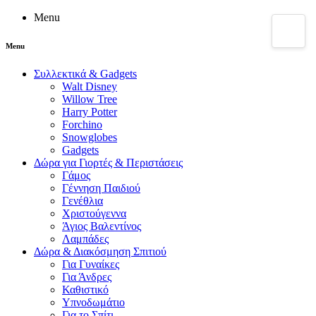
Menu
Menu
Συλλεκτικά & Gadgets
Walt Disney
Willow Tree
Harry Potter
Forchino
Snowglobes
Gadgets
Δώρα για Γιορτές & Περιστάσεις
Γάμος
Γέννηση Παιδιού
Γενέθλια
Χριστούγεννα
Άγιος Βαλεντίνος
Λαμπάδες
Δώρα & Διακόσμηση Σπιτιού
Για Γυναίκες
Για Άνδρες
Καθιστικό
Υπνοδωμάτιο
Για το Σπίτι