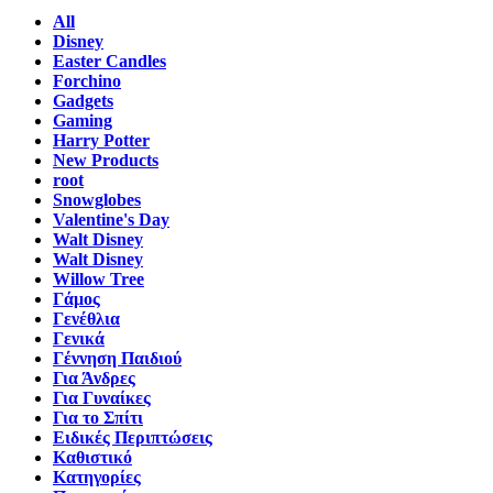
All
Disney
Easter Candles
Forchino
Gadgets
Gaming
Harry Potter
New Products
root
Snowglobes
Valentine's Day
Walt Disney
Walt Disney
Willow Tree
Γάμος
Γενέθλια
Γενικά
Γέννηση Παιδιού
Για Άνδρες
Για Γυναίκες
Για το Σπίτι
Ειδικές Περιπτώσεις
Καθιστικό
Κατηγορίες