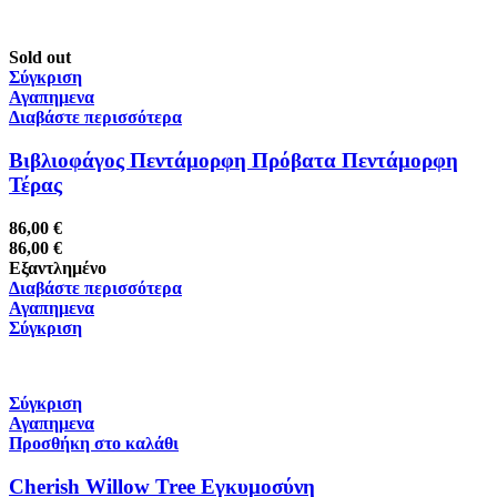
Sold out
Σύγκριση
Αγαπημενα
Διαβάστε περισσότερα
Bιβλιοφάγος Πεντάμορφη Πρόβατα Πεντάμορφη
Τέρας
86,00
€
86,00
€
Εξαντλημένο
Διαβάστε περισσότερα
Αγαπημενα
Σύγκριση
Σύγκριση
Αγαπημενα
Προσθήκη στο καλάθι
Cherish Willow Tree Εγκυμοσύνη