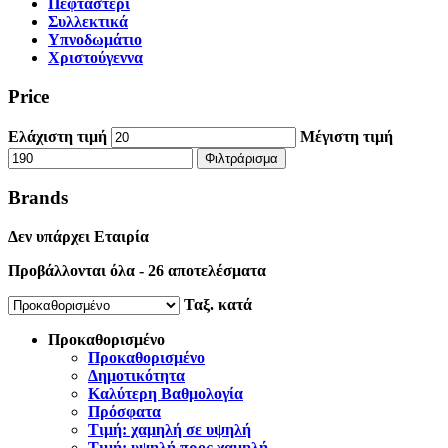
Πεφταστέρι
Συλλεκτικά
Υπνοδωμάτιο
Χριστούγεννα
Price
Ελάχιστη τιμή
Μέγιστη τιμή
Φιλτράρισμα
Brands
Δεν υπάρχει Εταιρία
Προβάλλονται όλα - 26 αποτελέσματα
Ταξ. κατά
Προκαθορισμένo
Προκαθορισμένo
Δημοτικότητα
Καλύτερη Βαθμολογία
Πρόσφατα
Τιμή: χαμηλή σε υψηλή
Τιμή: υψηλή προς χαμηλή