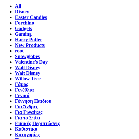
All
Disney
Easter Candles
Forchino
Gadgets
Gaming
Harry Potter
New Products
root
Snowglobes
Valentine's Day
Walt Disney
Walt Disney
Willow Tree
Γάμος
Γενέθλια
Γενικά
Γέννηση Παιδιού
Για Άνδρες
Για Γυναίκες
Για το Σπίτι
Ειδικές Περιπτώσεις
Καθιστικό
Κατηγορίες