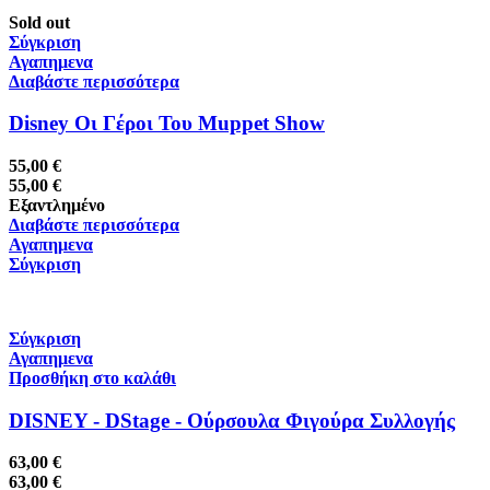
Sold out
Σύγκριση
Αγαπημενα
Διαβάστε περισσότερα
Disney Οι Γέροι Του Muppet Show
55,00
€
55,00
€
Εξαντλημένο
Διαβάστε περισσότερα
Αγαπημενα
Σύγκριση
Σύγκριση
Αγαπημενα
Προσθήκη στο καλάθι
DISNEY - DStage - Ούρσουλα Φιγούρα Συλλογής
63,00
€
63,00
€