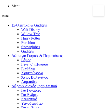
Menu
Menu
Συλλεκτικά & Gadgets
Walt Disney
Willow Tree
Harry Potter
Forchino
Snowglobes
Gadgets
Δώρα για Γιορτές & Περιστάσεις
Γάμος
Γέννηση Παιδιού
Γενέθλια
Χριστούγεννα
Άγιος Βαλεντίνος
Λαμπάδες
Δώρα & Διακόσμηση Σπιτιού
Για Γυναίκες
Για Άνδρες
Καθιστικό
Υπνοδωμάτιο
Για το Σπίτι