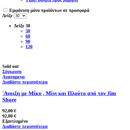
Εμφάνιση μόνο προϊόντων σε προσφορά
Δείξε
Δείξε
30
30
60
90
120
Sold out
Σύγκριση
Αγαπημενα
Διαβάστε περισσότερα
'Ανοιξη με Μίκυ , Μίνι και Πλούτο από τον Jim
Shore
92,00
€
92,00
€
Εξαντλημένο
Διαβάστε περισσότερα