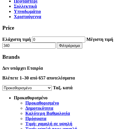
Πεφταστέρι
Συλλεκτικά
Υπνοδωμάτιο
Χριστούγεννα
Price
Ελάχιστη τιμή
Μέγιστη τιμή
Φιλτράρισμα
Brands
Δεν υπάρχει Εταιρία
Βλέπετε 1–30 από 657 αποτελέσματα
Ταξ. κατά
Προκαθορισμένo
Προκαθορισμένo
Δημοτικότητα
Καλύτερη Βαθμολογία
Πρόσφατα
Τιμή: χαμηλή σε υψηλή
Τιμή: υψηλή προς χαμηλή