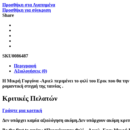
Προσθήκη στα Αγαπημένα
Προσθήκη για σύγκριση
Share
SKU
0086487
Περιγραφή
Αξιολογήσεις (0)
H Μικρή Γοργόνα -Αριελ περιμένει το φιλί του Ερικ που θα τη
ρομαντική στιγμή της ταινίας .
Κριτικές Πελατών
Γράψτε μια κριτική
Δεν υπάρχει καμία αξιολόγηση ακόμη.Δεν υπάρχουν ακόμη κριτι