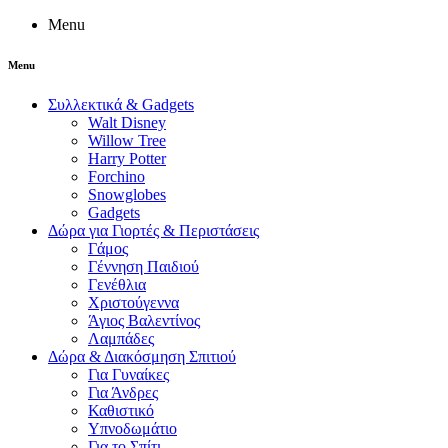
Menu
Menu
Συλλεκτικά & Gadgets
Walt Disney
Willow Tree
Harry Potter
Forchino
Snowglobes
Gadgets
Δώρα για Γιορτές & Περιστάσεις
Γάμος
Γέννηση Παιδιού
Γενέθλια
Χριστούγεννα
Άγιος Βαλεντίνος
Λαμπάδες
Δώρα & Διακόσμηση Σπιτιού
Για Γυναίκες
Για Άνδρες
Καθιστικό
Υπνοδωμάτιο
Για το Σπίτι