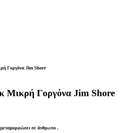
κρή Γοργόνα Jim Shore
ικ Μικρή Γοργόνα Jim Shore
ν μεταμορφώσει σε άνθρωπο .