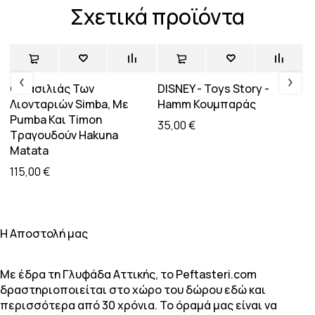
Σχετικά προϊόντα
Sold out
Sold out
Ο Βασιλιάς Των
DISNEY - Toys Story -
Π
Λιονταριών Simba, Με
Hamm Κουμπαράς
Σ
Pumba Και Timon
35,00
€
2
Τραγουδούν Hakuna
Matata
115,00
€
H Αποστολή μας
Με έδρα τη Γλυφάδα Αττικής, το Peftasteri.com
δραστηριοποιείται στο χώρο του δώρου εδώ και
περισσότερα από 30 χρόνια. Το όραμά μας είναι να