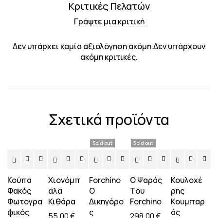
Κριτικές Πελατών
Γράψτε μια κριτική
Δεν υπάρχει καμία αξιολόγηση ακόμη.Δεν υπάρχουν
ακόμη κριτικές.
Σχετικά προϊόντα
Sold out
Sold out
Κούπα
Χιονόμπ
Forchino
Ο Ψαράς
Κουλοχέ
Φακός
αλα
Ο
Tου
ρης
Φωτογρα
Κιθάρα
Δικηγόρο
Forchino
Κουμπαρ
φικός
ς
άς
55,00
€
298,00
€