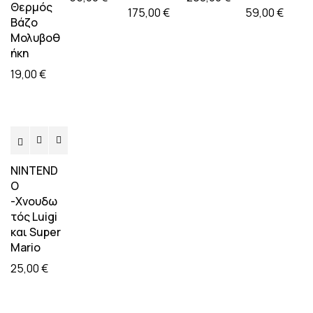
Θερμός
175,00
€
59,00
€
Βάζο
Mολυβοθ
ήκη
19,00
€
NINTEND
O
-Χνουδω
τός Luigi
και Super
Mario
25,00
€