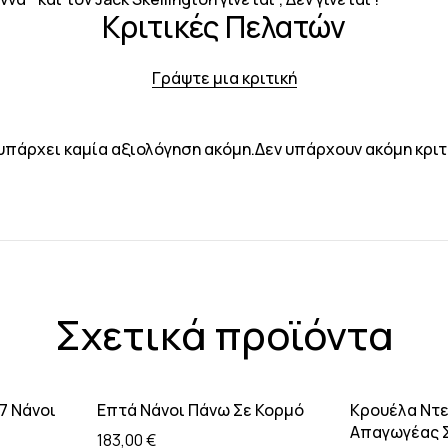
Κριτικές Πελατών
Γράψτε μια κριτική
υπάρχει καμία αξιολόγηση ακόμη.Δεν υπάρχουν ακόμη κριτ
Σχετικά προϊόντα
Sold out
 καλάθι
Προσθήκη στο καλάθι
Διαβάστ
7 Νάνοι
Επτά Νάνοι Πάνω Σε Κορμό
Κρουέλα Ντε
Απαγωγέας 
183,00
€