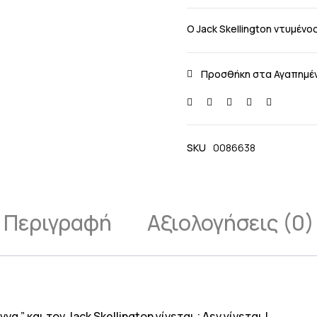
O Jack Skellington ντυμέν
SKU
0086638
Περιγραφή
Αξιολογήσεις (0)
 ” και τον Jack Skellington γίνεται ; Δεν γίνεται !