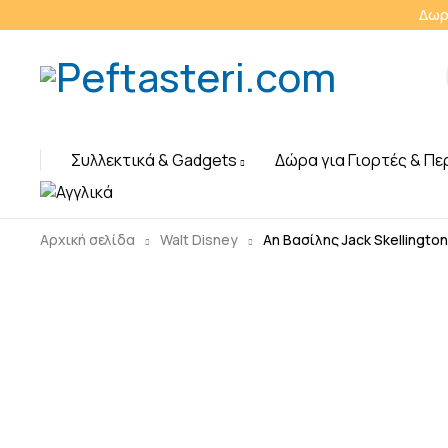
Δωρ
Συλλεκτικά & Gadgets
Δώρα για Γιορτές & Πε
Αρχική σελίδα
Walt Disney
Αη Βασίλης Jack Skellingto
Sold out