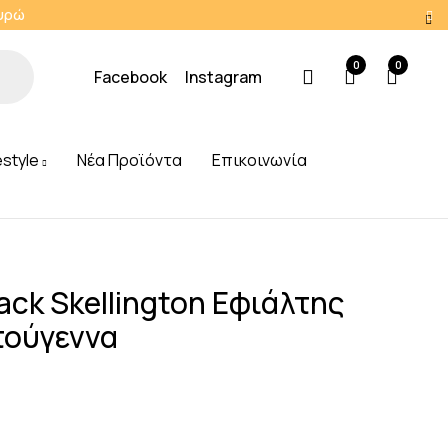
Ευρώ
0
0
Facebook
Instagram
estyle
Νέα Προϊόντα
Επικοινωνία
ack Skellington Εφιάλτης
τούγεννα