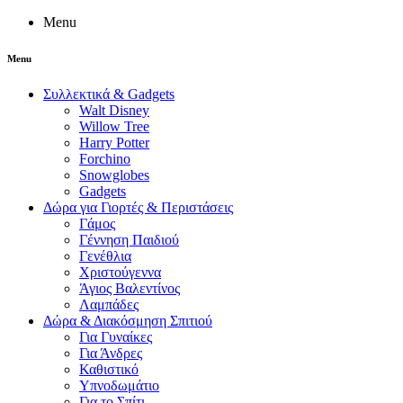
Menu
Menu
Συλλεκτικά & Gadgets
Walt Disney
Willow Tree
Harry Potter
Forchino
Snowglobes
Gadgets
Δώρα για Γιορτές & Περιστάσεις
Γάμος
Γέννηση Παιδιού
Γενέθλια
Χριστούγεννα
Άγιος Βαλεντίνος
Λαμπάδες
Δώρα & Διακόσμηση Σπιτιού
Για Γυναίκες
Για Άνδρες
Καθιστικό
Υπνοδωμάτιο
Για το Σπίτι