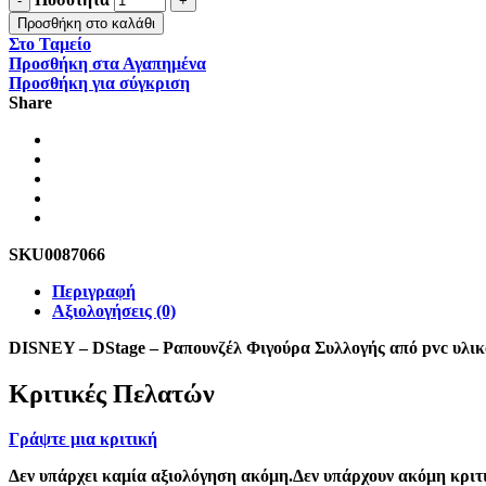
Προσθήκη στο καλάθι
Στο Ταμείο
Προσθήκη στα Αγαπημένα
Προσθήκη για σύγκριση
Share
SKU
0087066
Περιγραφή
Αξιολογήσεις (0)
DISNEY – DStage – Ραπουνζέλ Φιγούρα Συλλογής από pvc υλικό μ
Κριτικές Πελατών
Γράψτε μια κριτική
Δεν υπάρχει καμία αξιολόγηση ακόμη.Δεν υπάρχουν ακόμη κριτι