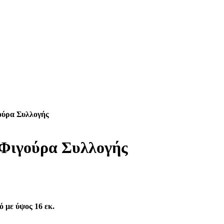
ούρα Συλλογής
 Φιγούρα Συλλογής
 με ύψος 16 εκ.