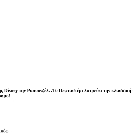
ς Disney την Ραπουνζέλ. .Το Πεφταστέρι λατρεύει την κλασσική 
όσμο!
κές.