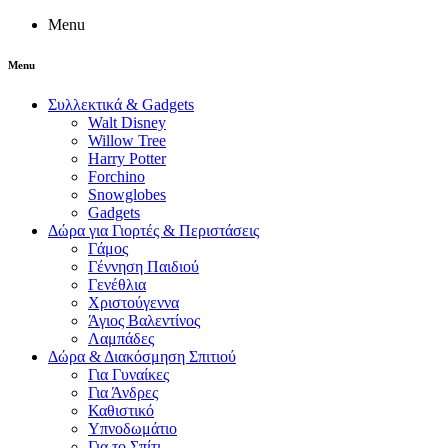
Menu
Menu
Συλλεκτικά & Gadgets
Walt Disney
Willow Tree
Harry Potter
Forchino
Snowglobes
Gadgets
Δώρα για Γιορτές & Περιστάσεις
Γάμος
Γέννηση Παιδιού
Γενέθλια
Χριστούγεννα
Άγιος Βαλεντίνος
Λαμπάδες
Δώρα & Διακόσμηση Σπιτιού
Για Γυναίκες
Για Άνδρες
Καθιστικό
Υπνοδωμάτιο
Για το Σπίτι