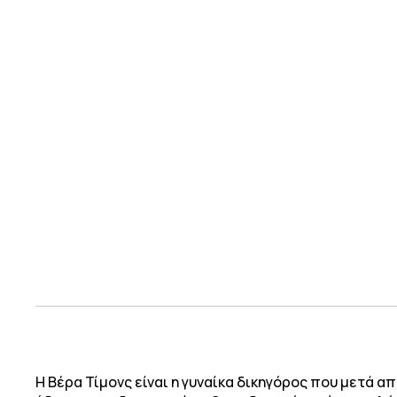
Η Βέρα Τίμονς είναι η γυναίκα δικηγόρος που μετά α