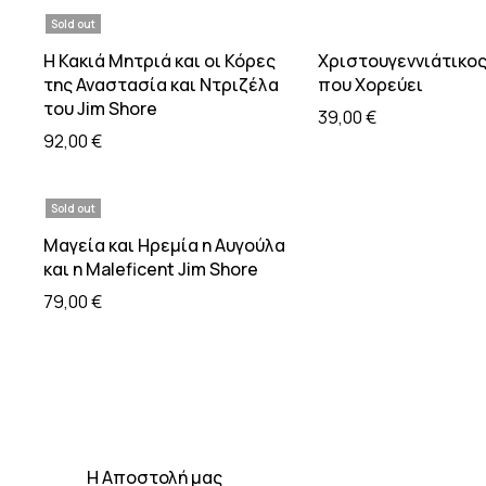
Sold out
Διαβάστε περισσότερα
Προσθήκη στο
Η Κακιά Μητριά και οι Κόρες
Χριστουγεννιάτικος
της Αναστασία και Ντριζέλα
που Χορεύει
του Jim Shore
39,00
€
92,00
€
Sold out
Διαβάστε περισσότερα
Μαγεία και Ηρεμία η Αυγούλα
και η Maleficent Jim Shore
79,00
€
H Αποστολή μας