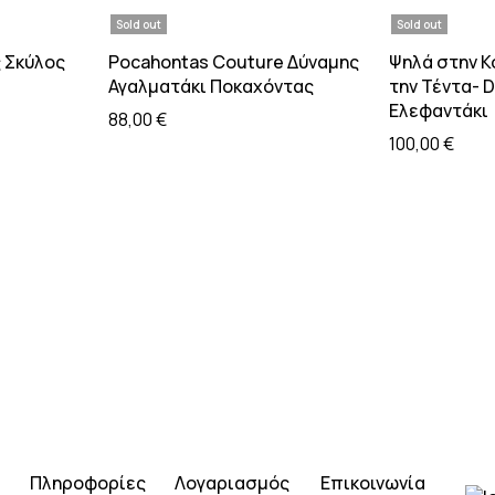
Sold out
Sold out
 καλάθι
Διαβάστε περισσότερα
Διαβάσ
 Σκύλος
Pocahontas Couture Δύναμης
Ψηλά στην 
Αγαλματάκι Ποκαχόντας
την Τέντα- 
Ελεφαντάκι
88,00
€
100,00
€
Πληροφορίες
Λογαριασμός
Επικοινωνία