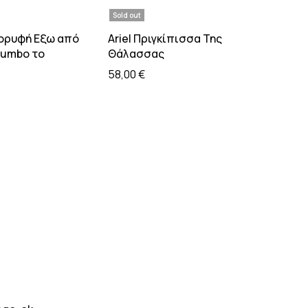
Sold out
τε περισσότερα
Διαβάστε περισσότερα
Κορυφή Εξω από
Ariel Πριγκίπισσα Της
Dumbo το
Θάλασσας
58,00
€