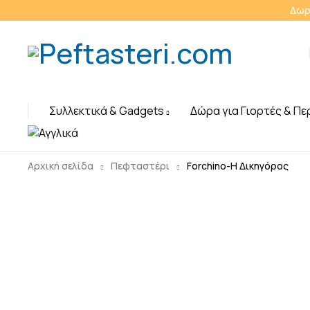
Δωρ
Συλλεκτικά & Gadgets
Δώρα για Γιορτές & Πε
Αρχική σελίδα
Πεφταστέρι
Forchino-Η Δικηγόρος
Sold out