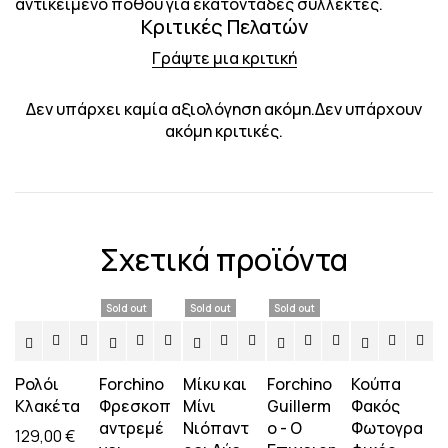
αντικείμενο πόθου για εκατοντάδες συλλέκτες.
Κριτικές Πελατών
Γράψτε μια κριτική
Δεν υπάρχει καμία αξιολόγηση ακόμη.Δεν υπάρχουν
ακόμη κριτικές.
Σχετικά προϊόντα
Sold out
Sold out
Sold out
Ρολόι
Forchino
Μίκυ και
Forchino
Κούπα
Κλακέτα
Φρεσκοπ
Μίνι
Guillerm
Φακός
αντρεμέ
Νιόπαντ
o - Ο
Φωτογρα
129,00
€