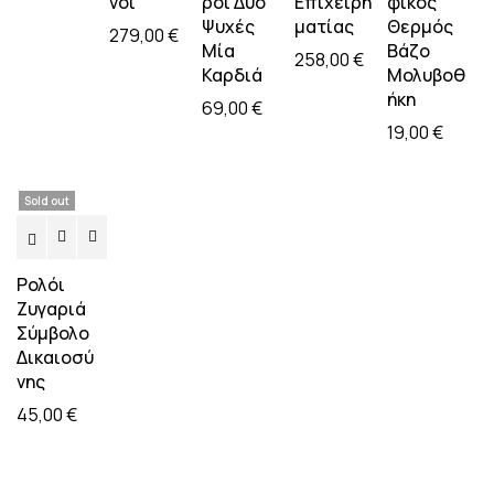
νοι
ροι Δύο
Επιχειρη
φικός
Ψυχές
ματίας
Θερμός
279,00
€
Μία
Βάζο
258,00
€
Καρδιά
Mολυβοθ
ήκη
69,00
€
19,00
€
Sold out
Ρολόι
Ζυγαριά
Σύμβολο
Δικαιοσύ
νης
45,00
€