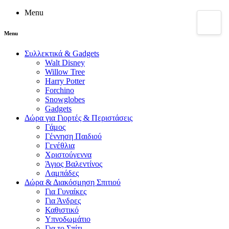
Menu
Menu
Συλλεκτικά & Gadgets
Walt Disney
Willow Tree
Harry Potter
Forchino
Snowglobes
Gadgets
Δώρα για Γιορτές & Περιστάσεις
Γάμος
Γέννηση Παιδιού
Γενέθλια
Χριστούγεννα
Άγιος Βαλεντίνος
Λαμπάδες
Δώρα & Διακόσμηση Σπιτιού
Για Γυναίκες
Για Άνδρες
Καθιστικό
Υπνοδωμάτιο
Για το Σπίτι