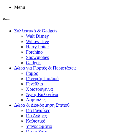
Menu
Menu
Συλλεκτικά & Gadgets
Walt Disney
Willow Tree
Harry Potter
Forchino
Snowglobes
Gadgets
Δώρα για Γιορτές & Περιστάσεις
Γάμος
Γέννηση Παιδιού
Γενέθλια
Χριστούγεννα
Άγιος Βαλεντίνος
Λαμπάδες
Δώρα & Διακόσμηση Σπιτιού
Για Γυναίκες
Για Άνδρες
Καθιστικό
Υπνοδωμάτιο
Για το Σπίτι