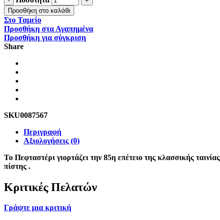
Προσθήκη στο καλάθι
Στο Ταμείο
Προσθήκη στα Αγαπημένα
Προσθήκη για σύγκριση
Share
SKU
0087567
Περιγραφή
Αξιολογήσεις (0)
Το Πεφταστέρι γιορτάζει την 85η επέτειο της κλασσικής ταινίας
πίστης .
Κριτικές Πελατών
Γράψτε μια κριτική