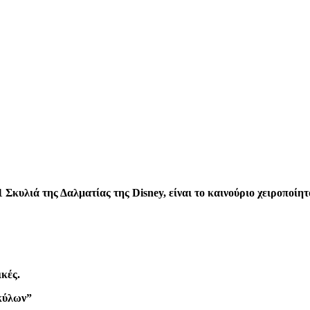
1 Σκυλιά της Δαλματίας της Disney, είναι το καινούριο χειροποίη
κές.
Σκύλων”