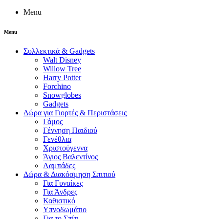
Menu
Menu
Συλλεκτικά & Gadgets
Walt Disney
Willow Tree
Harry Potter
Forchino
Snowglobes
Gadgets
Δώρα για Γιορτές & Περιστάσεις
Γάμος
Γέννηση Παιδιού
Γενέθλια
Χριστούγεννα
Άγιος Βαλεντίνος
Λαμπάδες
Δώρα & Διακόσμηση Σπιτιού
Για Γυναίκες
Για Άνδρες
Καθιστικό
Υπνοδωμάτιο
Για το Σπίτι