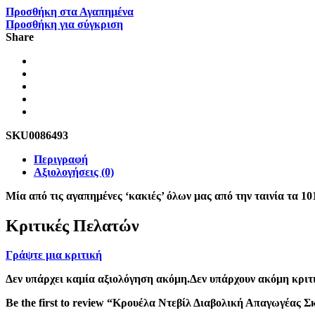
Προσθήκη στα Αγαπημένα
Προσθήκη για σύγκριση
Share
SKU
0086493
Περιγραφή
Αξιολογήσεις (0)
Μία από τις αγαπημένες ‘κακιές’ όλων μας από την ταινία τα 10
Κριτικές Πελατών
Γράψτε μια κριτική
Δεν υπάρχει καμία αξιολόγηση ακόμη.Δεν υπάρχουν ακόμη κριτι
Be the first to review “Κρουέλα Ντεβίλ Διαβολική Απαγωγέας 