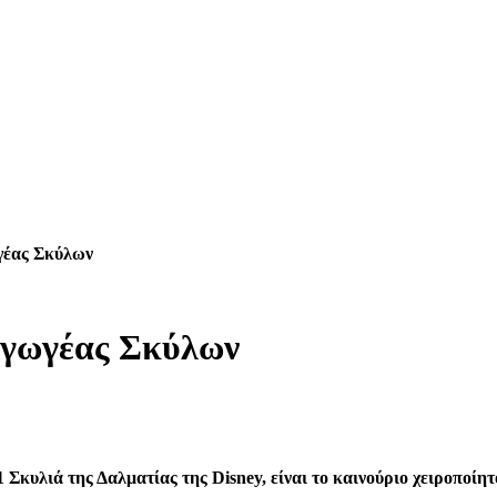
γέας Σκύλων
αγωγέας Σκύλων
1 Σκυλιά της Δαλματίας της Disney, είναι το καινούριο χειροποίη