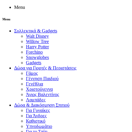
Menu
Menu
Συλλεκτικά & Gadgets
Walt Disney
Willow Tree
Harry Potter
Forchino
Snowglobes
Gadgets
Δώρα για Γιορτές & Περιστάσεις
Γάμος
Γέννηση Παιδιού
Γενέθλια
Χριστούγεννα
Άγιος Βαλεντίνος
Λαμπάδες
Δώρα & Διακόσμηση Σπιτιού
Για Γυναίκες
Για Άνδρες
Καθιστικό
Υπνοδωμάτιο
Για το Σπίτι