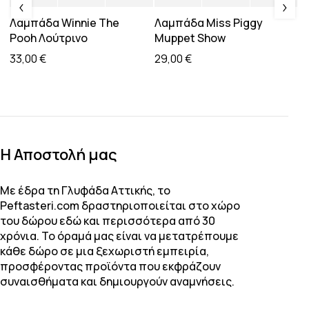
Λαμπάδα Winnie The
Λαμπάδα Miss Piggy
Λ
Pooh Λούτρινο
Muppet Show
G
33,00
€
29,00
€
2
H Αποστολή μας
Με έδρα τη Γλυφάδα Αττικής, το
Peftasteri.com δραστηριοποιείται στο χώρο
του δώρου εδώ και περισσότερα από 30
χρόνια. Το όραμά μας είναι να μετατρέπουμε
κάθε δώρο σε μια ξεχωριστή εμπειρία,
προσφέροντας προϊόντα που εκφράζουν
συναισθήματα και δημιουργούν αναμνήσεις.