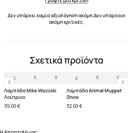
Γράψτε μια κριτική
Δεν υπάρχει καμία αξιολόγηση ακόμη.Δεν υπάρχουν
ακόμη κριτικές.
Σχετικά προϊόντα
Λαμπάδα Mike Wazoski
Λαμπάδα Animal Muppet
Λ
Λούτρινο
Show
Λ
39,00
€
32,00
€
2
H Αποστολή μας