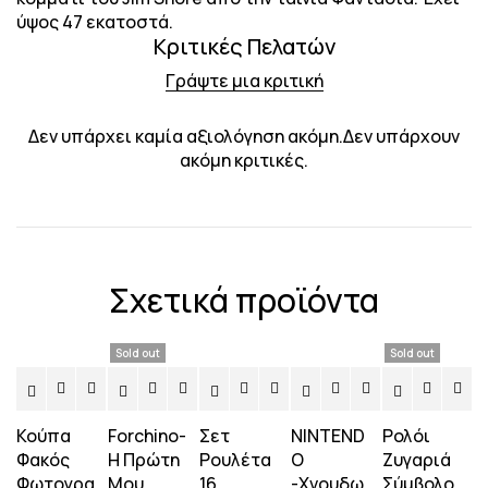
ύψος 47 εκατοστά.
Κριτικές Πελατών
Γράψτε μια κριτική
Δεν υπάρχει καμία αξιολόγηση ακόμη.Δεν υπάρχουν
ακόμη κριτικές.
Σχετικά προϊόντα
Sold out
Sold out
Κούπα
Forchino-
Σετ
NINTEND
Ρολόι
Φακός
Η Πρώτη
Ρουλέτα
O
Ζυγαριά
Φωτογρα
Μου
16
-Χνουδω
Σύμβολο