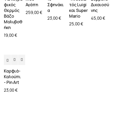
φικός
Αγάπη
Σφηνάκι
τός Luigi
Δικαιοσύ
Θερμός
α
και Super
νης
259,00
€
Βάζο
Mario
23,00
€
45,00
€
Mολυβοθ
25,00
€
ήκη
19,00
€
Καρφιά-
Καλούπι
- Pin Art
23,00
€