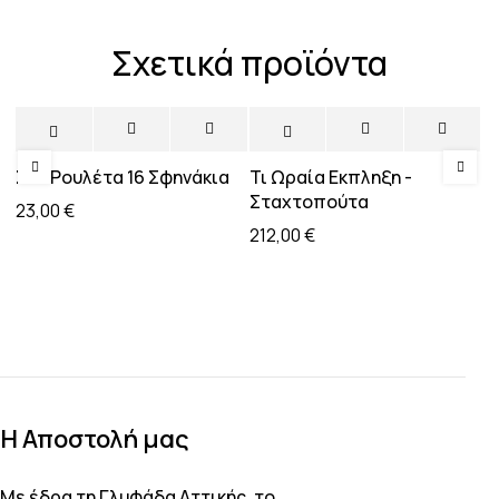
Σχετικά προϊόντα
Sold out
Σετ Ρουλέτα 16 Σφηνάκια
Τι Ωραία Εκπληξη -
Τ
Σταχτοπούτα
W
23,00
€
212,00
€
2
H Αποστολή μας
Με έδρα τη Γλυφάδα Αττικής, το