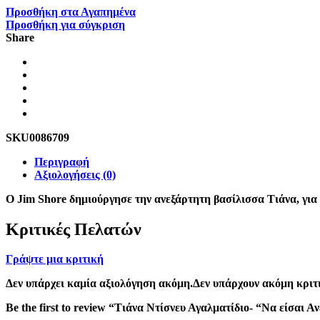
Προσθήκη στα Αγαπημένα
Προσθήκη για σύγκριση
Share
SKU
0086709
Περιγραφή
Αξιολογήσεις (0)
O Jim Shore δημιούργησε την ανεξάρτητη βασίλισσα Τιάνα, για 
Κριτικές Πελατών
Γράψτε μια κριτική
Δεν υπάρχει καμία αξιολόγηση ακόμη.Δεν υπάρχουν ακόμη κριτι
Be the first to review “Τιάνα Ντίσνευ Αγαλματίδιο- “Να είσαι Α