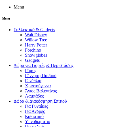
Menu
Menu
Συλλεκτικά & Gadgets
Walt Disney
Willow Tree
Harry Potter
Forchino
Snowglobes
Gadgets
Δώρα για Γιορτές & Περιστάσεις
Γάμος
Γέννηση Παιδιού
Γενέθλια
Χριστούγεννα
Άγιος Βαλεντίνος
Λαμπάδες
Δώρα & Διακόσμηση Σπιτιού
Για Γυναίκες
Για Άνδρες
Καθιστικό
Υπνοδωμάτιο
Για το Σπίτι