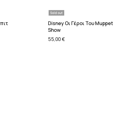
Sold out
τε περισσότερα
Διαβάστε περισσότερα
πιτ
Disney Οι Γέροι Του Muppet
Show
55,00
€