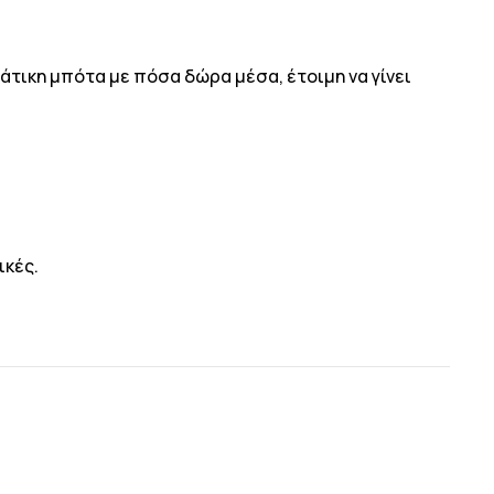
ιάτικη μπότα με πόσα δώρα μέσα, έτοιμη να γίνει
ικές.