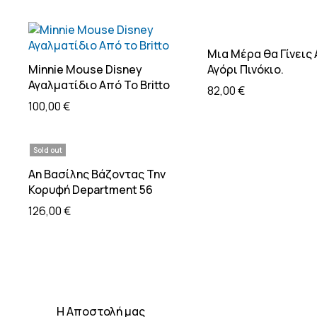
Προσθήκη στο
Μια Μέρα θα Γίνεις
Προσθήκη στο καλάθι
Minnie Mouse Disney
Αγόρι Πινόκιο.
Αγαλματίδιο Από Το Britto
82,00
€
100,00
€
Sold out
Διαβάστε περισσότερα
Αη Βασίλης Βάζοντας Την
Κορυφή Department 56
126,00
€
H Αποστολή μας