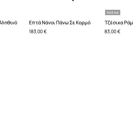
Sold out
 καλάθι
Προσθήκη στο καλάθι
Διαβάσ
 Αληθινό
Επτά Νάνοι Πάνω Σε Κορμό
Τζέσικα Ράμ
183,00
€
83,00
€