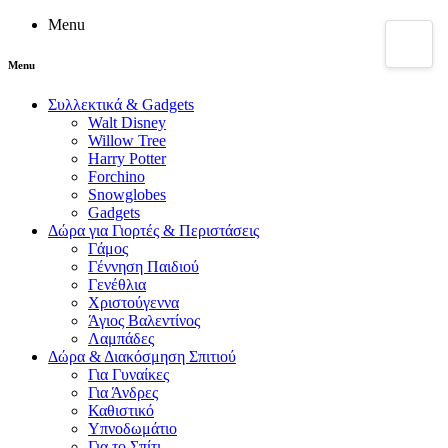
Menu
Menu
Συλλεκτικά & Gadgets
Walt Disney
Willow Tree
Harry Potter
Forchino
Snowglobes
Gadgets
Δώρα για Γιορτές & Περιστάσεις
Γάμος
Γέννηση Παιδιού
Γενέθλια
Χριστούγεννα
Άγιος Βαλεντίνος
Λαμπάδες
Δώρα & Διακόσμηση Σπιτιού
Για Γυναίκες
Για Άνδρες
Καθιστικό
Υπνοδωμάτιο
Για το Σπίτι