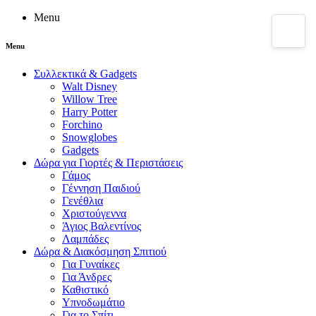
Menu
Menu
Συλλεκτικά & Gadgets
Walt Disney
Willow Tree
Harry Potter
Forchino
Snowglobes
Gadgets
Δώρα για Γιορτές & Περιστάσεις
Γάμος
Γέννηση Παιδιού
Γενέθλια
Χριστούγεννα
Άγιος Βαλεντίνος
Λαμπάδες
Δώρα & Διακόσμηση Σπιτιού
Για Γυναίκες
Για Άνδρες
Καθιστικό
Υπνοδωμάτιο
Για το Σπίτι