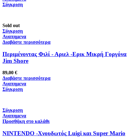
Σύγκριση
Sold out
Σύγκριση
Αγαπημενα
Διαβάστε περισσότερα
Περιμένοντας Φιλί - Αριελ -Ερικ Μικρή Γοργόνα
Jim Shore
89,00
€
Διαβάστε περισσότερα
Αγαπημενα
Σύγκριση
Σύγκριση
Αγαπημενα
Προσθήκη στο καλάθι
NINTENDO -Χνουδωτός Luigi και Super Mario