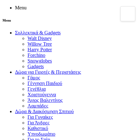
Menu
Menu
Συλλεκτικά & Gadgets
Walt Disney
Willow Tree
Harry Potter
Forchino
Snowglobes
Gadgets
Δώρα για Γιορτές & Περιστάσεις
Γάμος
Γέννηση Παιδιού
Γενέθλια
Χριστούγεννα
Άγιος Βαλεντίνος
Λαμπάδες
Δώρα & Διακόσμηση Σπιτιού
Για Γυναίκες
Για Άνδρες
Καθιστικό
Υπνοδωμάτιο
Για το Σπίτι