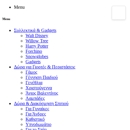
Menu
Menu
Συλλεκτικά & Gadgets
Walt Disney
Willow Tree
Harry Potter
Forchino
Snowglobes
Gadgets
Δώρα για Γιορτές & Περιστάσεις
Γάμος
Γέννηση Παιδιού
Γενέθλια
Χριστούγεννα
Άγιος Βαλεντίνος
Λαμπάδες
Δώρα & Διακόσμηση Σπιτιού
Για Γυναίκες
Για Άνδρες
Καθιστικό
Υπνοδωμάτιο
Για το Σπίτι