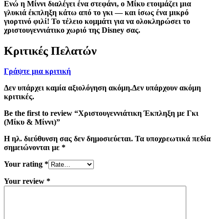
Ενώ η Μίννι διαλέγει ένα στεφάνι, ο Μίκυ ετοιμάζει μια
γλυκιά έκπληξη κάτω από το γκι — και ίσως ένα μικρό
γιορτινό φιλί! Το τέλειο κομμάτι για να ολοκληρώσει το
χριστουγεννιάτικο χωριό της Disney σας.
Κριτικές Πελατών
Γράψτε μια κριτική
Δεν υπάρχει καμία αξιολόγηση ακόμη.Δεν υπάρχουν ακόμη
κριτικές.
Be the first to review “Χριστουγεννιάτικη Έκπληξη με Γκι
(Μίκυ & Μίννι)”
Η ηλ. διεύθυνση σας δεν δημοσιεύεται.
Τα υποχρεωτικά πεδία
σημειώνονται με
*
Your rating
*
Your review
*