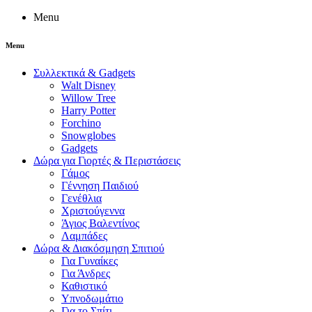
Menu
Menu
Συλλεκτικά & Gadgets
Walt Disney
Willow Tree
Harry Potter
Forchino
Snowglobes
Gadgets
Δώρα για Γιορτές & Περιστάσεις
Γάμος
Γέννηση Παιδιού
Γενέθλια
Χριστούγεννα
Άγιος Βαλεντίνος
Λαμπάδες
Δώρα & Διακόσμηση Σπιτιού
Για Γυναίκες
Για Άνδρες
Καθιστικό
Υπνοδωμάτιο
Για το Σπίτι