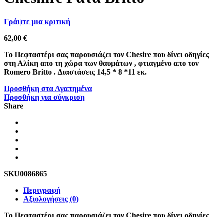
Γράψτε μια κριτική
62,00
€
Το Πεφταστέρι σας παρουσιάζει τον Chesire που δίνει οδηγίες
στη Αλίκη απο τη χώρα των θαυμάτων , φτιαγμένο απο τον
Romero Britto . Διαστάσεις 14,5 * 8 *11 εκ.
Προσθήκη στα Αγαπημένα
Προσθήκη για σύγκριση
Share
SKU
0086865
Περιγραφή
Αξιολογήσεις (0)
Το Πεφταστέρι σας παρουσιάζει τον Chesire που δίνει οδηγίες