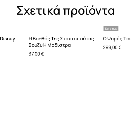
Σχετικά προϊόντα
Sold out
 καλάθι
Προσθήκη στο καλάθι
Διαβάσ
 Disney
Η Βοηθός Της Σταχτοπούτας
Ο Ψαράς Tου
Σούζυ Η Μοδίστρα
298,00
€
37,00
€