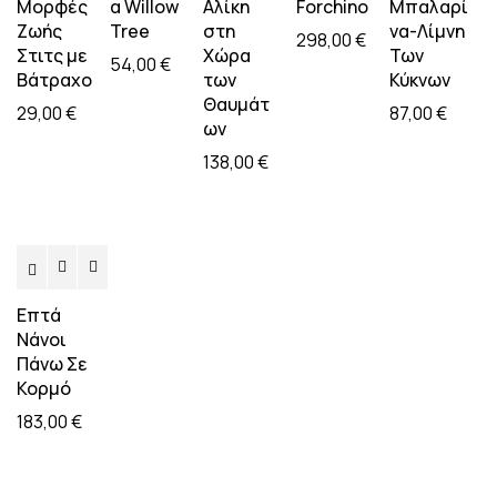
Μορφές
α Willow
Αλίκη
Forchino
Μπαλαρί
Ζωής
Tree
στη
να-Λίμνη
298,00
€
Στιτς με
Χώρα
Των
54,00
€
Βάτραχο
των
Κύκνων
Θαυμάτ
29,00
€
87,00
€
ων
138,00
€
Επτά
Νάνοι
Πάνω Σε
Κορμό
183,00
€