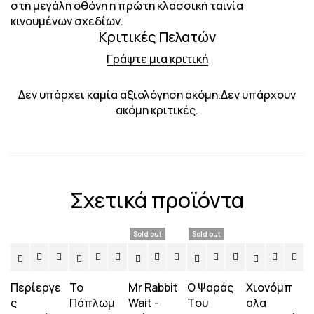
στη μεγάλη οθόνη η πρώτη κλασσική ταινία
κινουμένων σχεδίων.
Κριτικές Πελατών
Γράψτε μια κριτική
Δεν υπάρχει καμία αξιολόγηση ακόμη.Δεν υπάρχουν
ακόμη κριτικές.
Σχετικά προϊόντα
Sold out
Sold out
Περίεργε
Το
Mr Rabbit
Ο Ψαράς
Χιονόμπ
ς
Πάπλωμ
Wait -
Tου
αλα