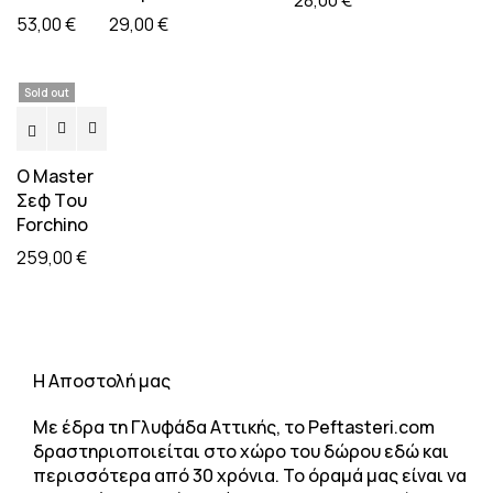
28,00
€
53,00
€
29,00
€
Sold out
O Master
Σεφ Tου
Forchino
259,00
€
H Αποστολή μας
Με έδρα τη Γλυφάδα Αττικής, το Peftasteri.com
δραστηριοποιείται στο χώρο του δώρου εδώ και
περισσότερα από 30 χρόνια. Το όραμά μας είναι να