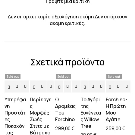
Γράψτε μια κριτική
Δεν υπάρχει καμία αξιολόγηση ακόμη.Δεν υπάρχουν
ακόμη κριτικές.
Σχετικά προϊόντα
Sold out
Sold out
Sold out
Υπερήφα
Περίεργε
Ο
Το Αγόρι
Forchino-
νη
ς
Δρομέας
της
Η Πρώτη
Προστάτ
Μορφές
Tου
Ευγένεια
Μου
ης
Ζωής
Forchino
ς Willow
Αγάπη
Ποκαχόν
Στιτς με
Tree
299,00
€
259,00
€
τας
Βάτραχο