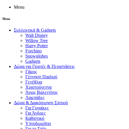
Menu
Menu
Συλλεκτικά & Gadgets
Walt Disney
Willow Tree
Harry Potter
Forchino
Snowglobes
Gadgets
Δώρα για Γιορτές & Περιστάσεις
Γάμος
Γέννηση Παιδιού
Γενέθλια
Χριστούγεννα
Άγιος Βαλεντίνος
Λαμπάδες
Δώρα & Διακόσμηση Σπιτιού
Για Γυναίκες
Για Άνδρες
Καθιστικό
Υπνοδωμάτιο
Για το Σπίτι