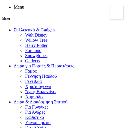
Menu
Menu
Συλλεκτικά & Gadgets
Walt Disney
Willow Tree
Harry Potter
Forchino
Snowglobes
Gadgets
Δώρα για Γιορτές & Περιστάσεις
Γάμος
Γέννηση Παιδιού
Γενέθλια
Χριστούγεννα
Άγιος Βαλεντίνος
Λαμπάδες
Δώρα & Διακόσμηση Σπιτιού
Για Γυναίκες
Για Άνδρες
Καθιστικό
Υπνοδωμάτιο
Για το Σπίτι