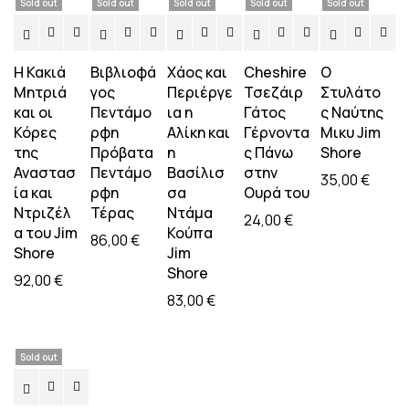
Sold out
Sold out
Sold out
Sold out
Sold out
Η Κακιά
Bιβλιοφά
Χάος και
Cheshire
Ο
Μητριά
γος
Περιέργε
Τσεζάιρ
Στυλάτο
και οι
Πεντάμο
ια η
Γάτος
ς Ναύτης
Κόρες
ρφη
Αλίκη και
Γέρνοντα
Μικυ Jim
της
Πρόβατα
η
ς Πάνω
Shore
Αναστασ
Πεντάμο
Βασίλισ
στην
35,00
€
ία και
ρφη
σα
Ουρά του
Ντριζέλ
Τέρας
Ντάμα
24,00
€
α του Jim
Κούπα
86,00
€
Shore
Jim
Shore
92,00
€
83,00
€
Sold out