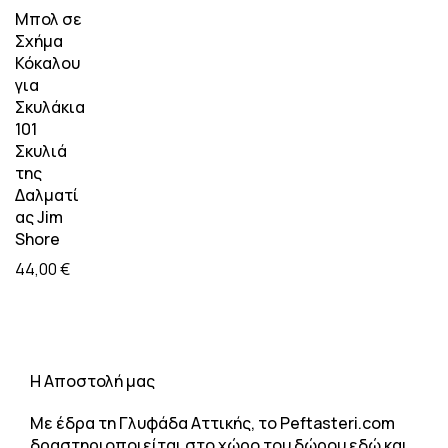
Μπολ σε
Σχήμα
Κόκαλου
για
Σκυλάκια
101
Σκυλιά
της
Δαλματί
ας Jim
Shore
44,00
€
H Αποστολή μας
Με έδρα τη Γλυφάδα Αττικής, το Peftasteri.com
δραστηριοποιείται στο χώρο του δώρου εδώ και