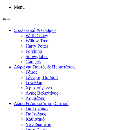
Menu
Menu
Συλλεκτικά & Gadgets
Walt Disney
Willow Tree
Harry Potter
Forchino
Snowglobes
Gadgets
Δώρα για Γιορτές & Περιστάσεις
Γάμος
Γέννηση Παιδιού
Γενέθλια
Χριστούγεννα
Άγιος Βαλεντίνος
Λαμπάδες
Δώρα & Διακόσμηση Σπιτιού
Για Γυναίκες
Για Άνδρες
Καθιστικό
Υπνοδωμάτιο
Για το Σπίτι