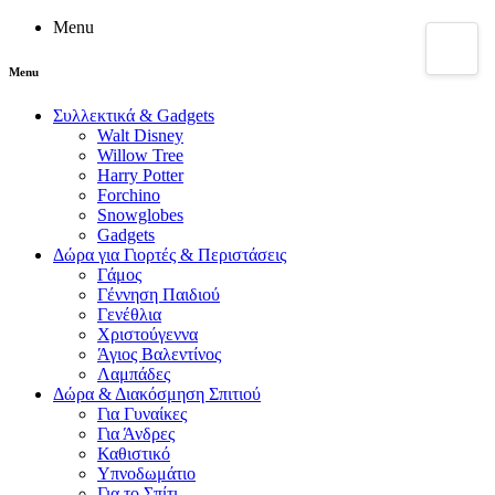
Menu
Menu
Συλλεκτικά & Gadgets
Walt Disney
Willow Tree
Harry Potter
Forchino
Snowglobes
Gadgets
Δώρα για Γιορτές & Περιστάσεις
Γάμος
Γέννηση Παιδιού
Γενέθλια
Χριστούγεννα
Άγιος Βαλεντίνος
Λαμπάδες
Δώρα & Διακόσμηση Σπιτιού
Για Γυναίκες
Για Άνδρες
Καθιστικό
Υπνοδωμάτιο
Για το Σπίτι