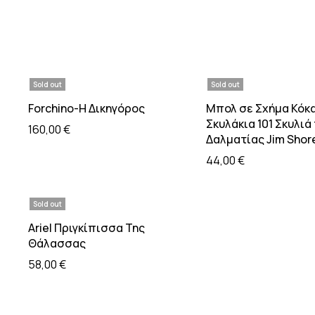
Sold out
Sold out
Διαβάστε περισσότερα
Διαβάστε περι
Forchino-Η Δικηγόρος
Μπολ σε Σχήμα Κόκα
Σκυλάκια 101 Σκυλιά
160,00
€
Δαλματίας Jim Shor
44,00
€
Sold out
Διαβάστε περισσότερα
Ariel Πριγκίπισσα Της
Θάλασσας
58,00
€