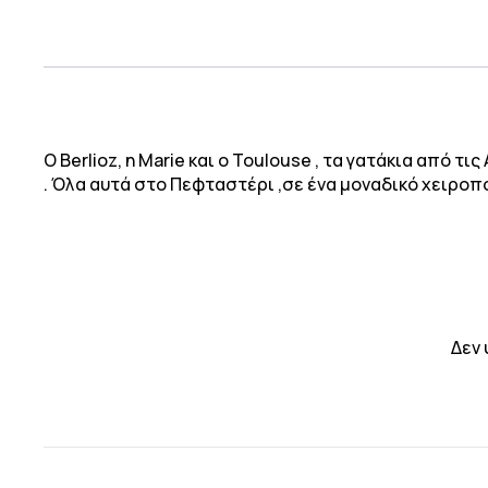
Ο Berlioz, η Marie και ο Toulouse , τα γατάκια από τ
. Όλα αυτά στο Πεφταστέρι ,σε ένα μοναδικό χειροπο
Δεν 