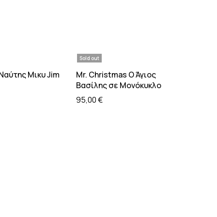
Sold out
τε περισσότερα
Διαβάστε περισσότερα
Ναύτης Μικυ Jim
Mr. Christmas Ο Άγιος
Βασίλης σε Μονόκυκλο
95,00
€