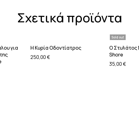
Σχετικά προϊόντα
Sold out
σσότερα
Προσθήκη στο καλάθι
Διαβάσ
λου για
Η Κυρία Οδοντίατρος
Ο Στυλάτος 
 της
Shore
250,00
€
e
35,00
€